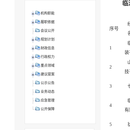
临
机构职能
履职依据
序号
会议公开
规划计划
1
财政信息
装
行政权力
重点领域
2
技
建议提案
公示公告
3
业务动态
应急管理
4
公开保障
有
5