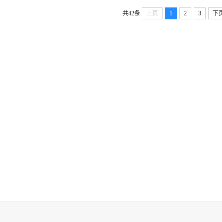
共42条
上页
1
2
3
下