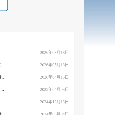
2026年03月18日
临沂市召开“纠治旅游行业导游乱象、强制消费等问题”集中整治工作推进会
2026年05月18日
重拳纠治导游乱象与强制消费：临沂市旅游行业专项整治推进会暨旅游执法"以案施训"培训班开班
2026年04月16日
市文化和旅游局组织开展全市文化和旅游系统专职力量消防安全能力提升培训
2025年04月03日
2024年12月13日
市文化和旅游局组织召开文化和旅游领域安全生产治本攻坚三年行动动员部署会
2024年03月04日