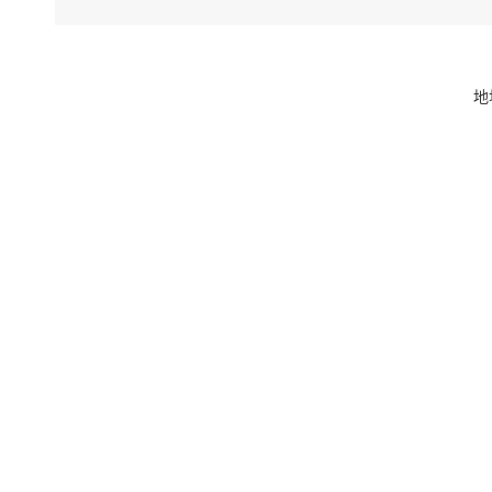
地
不
新的
件传
沂蒙
加强
物保
用，
165
挖掘
史和