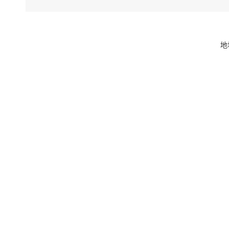
地
山
进
山
峪
等
设
世
67
年
做
界