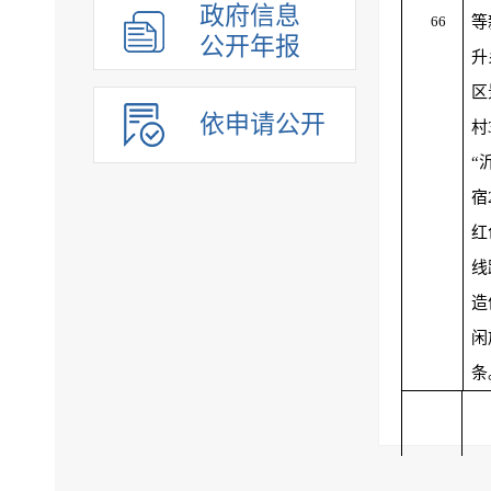
政府信息
66
等
公开年报
升
区
依申请公开
村
“
宿
红
线
造
闲
条