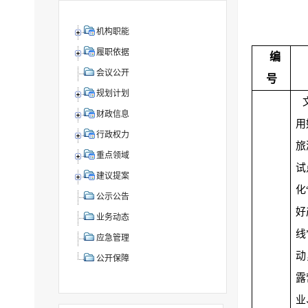
机构职能
履职依据
编
会议公开
号
规划计划
财政信息
用
行政权力
旅
重点领域
试
建议提案
化
公示公告
好
业务动态
线
应急管理
动
公开保障
露
业