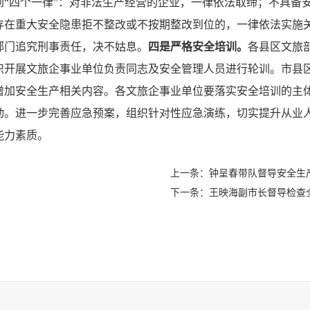
到“四个一律”：对非法生产经营的企业，一律依法取缔；不具备
存在重大安全隐患拒不整改或不按期整改到位的，一律依法实施
部门追究刑事责任，决不姑息。
四是严格安全培训。
各县区文旅
织开展文旅企事业单位负责同志及安全管理人员进行轮训。市县
增加安全生产相关内容。各文旅企事业单位要落实安全培训的主体
动。进一步完善应急预案，组织针对性应急演练，切实提升从业
能力素质。
上一条：钟呈春带队督导安全生
下一条：王映海副市长督导检查