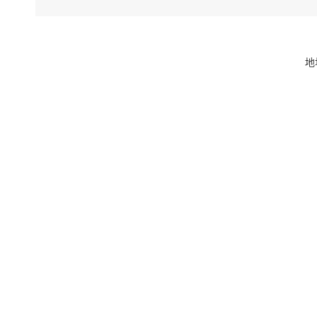
据制定本地
南·心怡然
市场，临沂
地
下一步，
南县做好项
协调解决项
资，丰富沂
再次感谢
利。
上一条：对