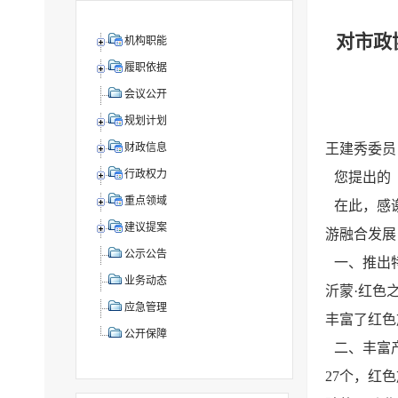
对市政
机构职能
履职依据
会议公开
规划计划
王建秀委员
财政信息
行政权力
您提出的
重点领域
在此，感
建议提案
游融合发展
公示公告
一、推出
业务动态
沂蒙·红色
应急管理
丰富了红色
公开保障
二、丰富
27个，红