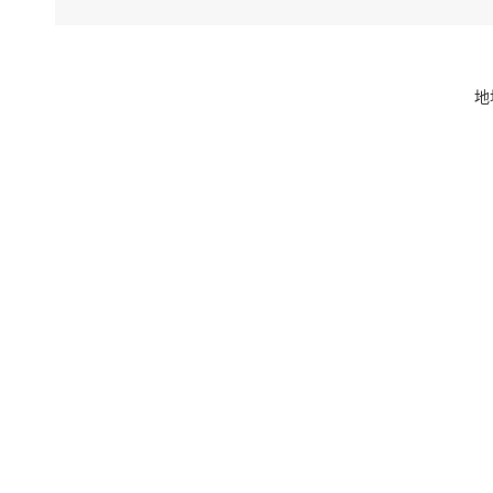
民歌（花儿
下一步，
遗项目，加
地
展水平。
再次感谢
意见和建议
上一条：对
的答复
下一条：对
复