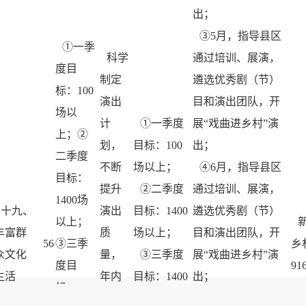
出；
③5月，指导县区
①一季
科学
通过培训、展演，
度目
制定
遴选优秀剧（节）
标：100
演出
目和演出团队，开
场以
计
①一季度
展“戏曲进乡村”演
上；②
划，
目标：100
出；
二季度
不断
场以上；
④6月，指导县区
目标：
提升
②二季度
通过培训、展演，
1400场
十九、
演出
目标：1400
遴选优秀剧（节）
以上；
丰富群
质
场以上；
目和演出团队，开
56
③三季
乡
众文化
量，
③三季度
展“戏曲进乡村”演
度目
9
生活
年内
目标：1400
出；
标：
“戏曲
场以上；
⑤7月，指导县区