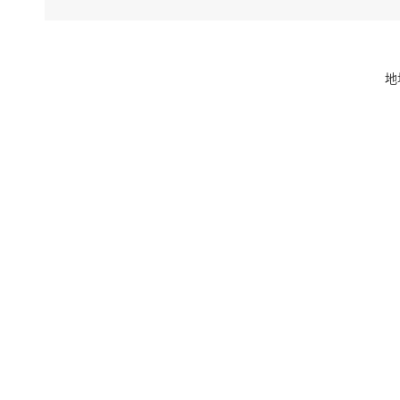
量/阅读
时，充分
下公开和
地
（五
落实责任
展。制定
开业务培
二、
第二十条
信息内容
规章
行政规范
第二十条