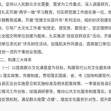
性。坚持以人民群众文化需要、需求为工作重点，深入调查研究
是扎实开展“两学一做”学习教育。切实把党建工作放在第一位，增
专题教育成果。开展“党建文化提升年”系列活动，组织好庆祝建党
动，引导广大文化工作者“知党史、感党恩、跟党走”，坚定理想
化全国文明单位创建为载体，扎实推进“双促双转双实”活动，开展
明单位添光彩”评先树优活动，加强机关作风建设，提高窗口单
勇创一流的干事创业氛围。
二、构建三大体系
（一）以提高群众文化满意度为目标，构建现代公共文化服务体
1.落实政策，完善制度。贯彻落实国家、省、市《加快构建现
各县区出台实施意见和实施标准及相关配套政策，一季度前各县
实情况工作台账，加强调研督导，推动公共文化服务制度落实。
接反馈机制，满足群众按需“点餐”，增加文化服务针对性，提升
2.精准建设，发挥作用。一是推进文化小广场建设。针对群众