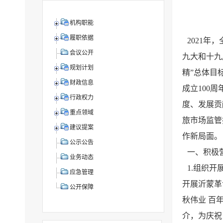
机构职能
履职依据
2021
会议公开
九大和十九
规划计划
精”总体目
财政信息
成立100
行政权力
度、发展贡
重点领域
旅市场监管
建议提案
作新局面。
公示公告
一、积极
业务动态
1.组织
应急管理
开展沂蒙革
公开保障
秋伟业 百
介，为庆祝 