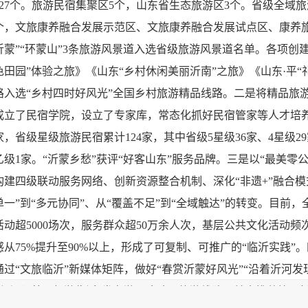
127个。旅游民宿集聚区5个，山东省生态旅游区3个。省级全域
个，文旅康养融合发展示范区、文旅康养融合发展试点区、康养旅游
沂蒙”“环蒙山”3条旅游风景道入选省级旅游风景道名单。各项创建
色田园”体验之旅》《山东“乡村休闲美丽沂南”之旅》《山东·平
路入选“乡村四时好风光”全国乡村旅游精品线路。二是将精品旅
成立了民宿学院，设立了专家库，常态化抓好民宿管家等人才培养。
家，省级星级旅游民宿累计124家，其中省级5星级36家、4星级2
乙级1家。“沂蒙乡愁”获评“好客山东”服务品牌。三是以“最美零
构建四级联动服务网络、创新资源整合机制、深化“非遗+”融合
单一”到“多元协同”、从“覆盖不足”到“全域触达”的转变。目前，
活动超5000场次，服务群众超50万余人次，基层公共文化活动
感从75%提升至90%以上，形成了可复制、可推广的“临沂实践
通过“文旅临沂”新媒体矩阵，做好“春赏沂蒙好风光”“沿着沂河发
联动“跟着刀郎游临沂”发布游玩攻略、旅游线路、美食推荐等。抖