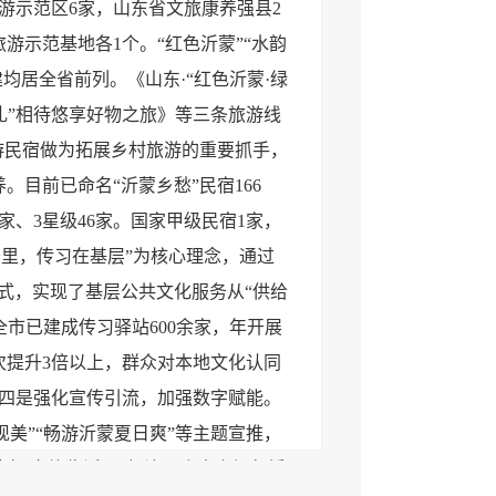
旅游示范区6家，山东省文旅康养强县2
示范基地各1个。“红色沂蒙”“水韵
均居全省前列。《山东·“红色沂蒙·绿
“礼”相待悠享好物之旅》等三条旅游线
游民宿做为拓展乡村旅游的重要抓手，
目前已命名“沂蒙乡愁”民宿166
9家、3星级46家。国家甲级民宿1家，
公里，传习在基层”为核心理念，通过
模式，实现了基层公共文化服务从“供给
全市已建成传习驿站600余家，年开展
频次提升3倍以上，群众对本地文化认同
”。四是强化宣传引流，加强数字赋能。
现美”“畅游沂蒙夏日爽”等主题宣推，
音“文旅临沂”刀郎演唱会官宣视频播