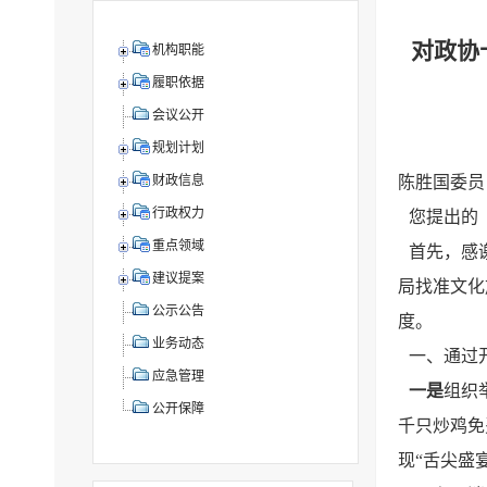
对政协
机构职能
履职依据
会议公开
规划计划
陈胜国委员
财政信息
行政权力
您提出的
重点领域
首先，感
建议提案
局找准文化
公示公告
度。
业务动态
一、通过
应急管理
一是
组织
公开保障
千只炒鸡免
现“舌尖盛