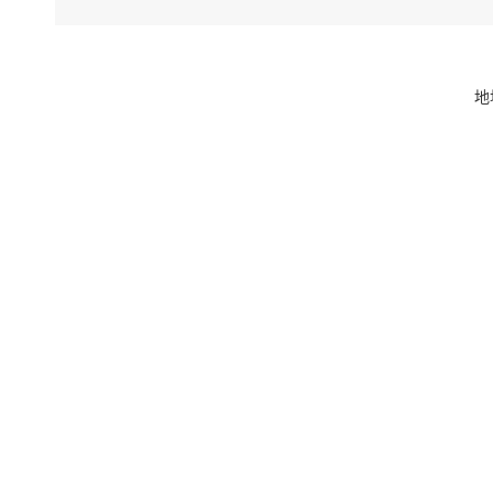
刀郎临沂演
宣传临沂炒
希望您一
地
上一条：对
下一条：对
复