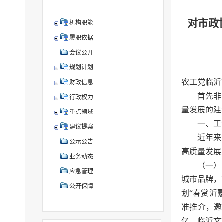
对市政
机构职能
履职依据
会议公开
规划计划
农工党临沂
财政信息
首先非
行政权力
量发展的建
重点领域
一、工
建议提案
近年来
公示公告
高质量发展
业务动态
（一）
应急管理
城市品牌，
公开保障
划“春赏沂
准推介，邀
亿，临沂文