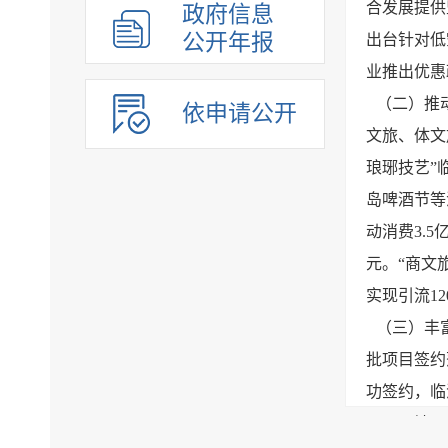
合发展提供
政府信息
公开年报
出台针对低
业推出优惠
（二）推
依申请公开
文旅、体文
琅琊技艺”
岛啤酒节等
动消费3.5
元。“商文
实现引流1
（三）丰
批项目签约
功签约，临
王国、禧园