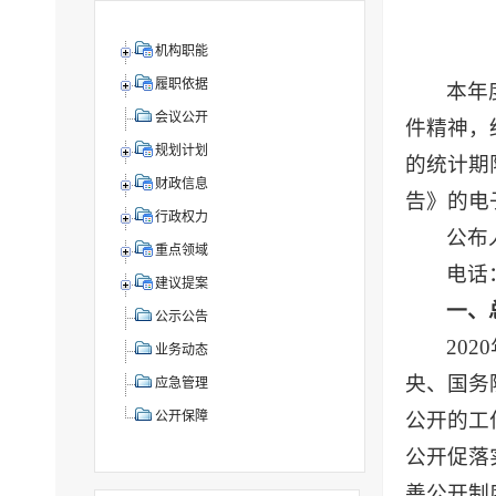
机构职能
履职依据
本年
会议公开
件精神，
规划计划
的统计期限
财政信息
告》的电子版
行政权力
公布
重点领域
电话：
建议提案
一、
公示公告
20
业务动态
央、国务
应急管理
公开的工
公开保障
公开促落
善公开制