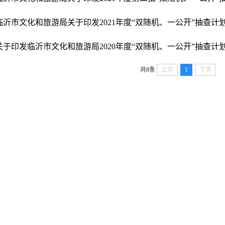
共8条
上页
1
下页