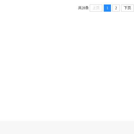
共28条
上页
1
2
下页