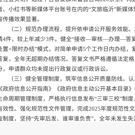
音、小红书等新媒体平台账号在内的“文旅临沂”新媒体矩
容传播效果显著。
（二）规范办理流程，提升依申请公开服务效能。2
请4件，较上年减少3件。健全“接收—审核—办理—答
处置+限时办结”模式，对简单申请5个工作日内办结，
答复，全年无超期办结情况。答复文书严格遵循法定格
分，申请群众均未提出行政复议或行政诉讼。
（三）健全管理制度，筑牢信息公开质量防线。认
《政府信息公开指南》《政府信息主动公开基本目录》
生命周期管理制度，严格执行信息发布“三审三校”制
有效性。强化规范性文件管理，完成2025年度规范性
查制度，坚持“先审后发、谁审谁负责”，全年未发生失
（四）优化平台布局，构建全媒体公开传播网络。