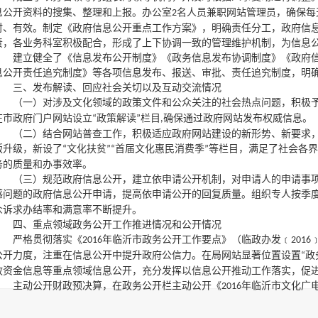
息公开资料的搜集、整理和上报。办公室
名人员兼职网站管理员，确保每
2
时、有效。制定《政府信息公开重点工作方案》，明确责任分工，政府信
责，各业务科室积极配合，形成了上下协调一致的管理维护机制，为信息
建立健全了《信息发布公开制度》《政务信息发布协调制度》《政府
息公开责任追究制度》等各项信息发布、报送、审批、责任追究制度，明
三、发布解读、回应社会关切以及互动交流情况
（一）对涉及文化领域的政策文件和公众关注的社会热点问题，积极
在市政府门户网站设立
政策解读
栏目
确保通过政府网站发布权威信息。
“
”
,
（二）结合网站普查工作，积极适应政府网站建设的新形势、新要求
版升级，新设了
文化扶贫
首届文化惠民消费季
等栏目，满足了社会各界
“
”“
”
务的质量和办事效率。
（三）规范政府信息公开，建立依申请公开机制，对申请人的申请事
感问题的政府信息公开申请，提高依申请公开的回复质量。组织专人按季
众诉求办结率和满意率不断提升。
四、重点领域政务公开工作推进情况和公开情况
严格贯彻落实《
年临沂市政务公开工作要点》（临政办发﹝
2016
2016
公开力度，注重在信息公开中提升政府公信力。在局网站显著位置设置
政
“
政资金信息等重点领域信息公开，充分发挥以信息公开推动工作落实，促
主动公开财政预决算，在政务公开栏主动公开《
年临沂市文化广
2016
预算总表、
三公
经费支出预算表、部门预算情况说明；公开临沂市文化
“
”
年度部门收入决算表、支出决算表、一般公共预算财政拨款收入支出
015