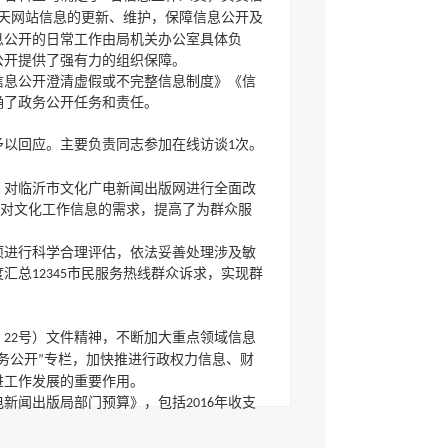
天网站信息的更新、维护，保障信息公开及
息公开的日常工作由局机关办公室具体负
公开提供了强有力的组织保障。
信息公开澄清虚假或不完整信息制度》《信
确了政务公开任务和责任。
予以回应。主要负责同志参加在线访谈
次。
1
，对临沂市文化广电新闻出版网进行全面改
对文化工作信息的需求，提高了为群众服
项进行科学合理评估，依法妥善处理涉及敏
度汇总
市民服务热线群众诉求，实现群
12345
﹞
号）文件精神，不断加大重点领域信息
22
务公开
专栏，加快推进行政权力信息、财
”
进工作发展的重要作用。
电新闻出版局部门预算》，包括
年收支
2016
广电新闻出版局
年度部门决算》，包括
2015
决算表、一般公共预算财政拨款
三公
经费
“
”