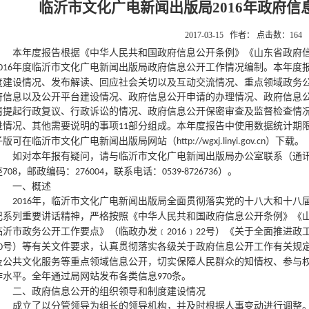
临沂市文化广电新闻出版局2016年政府信
2017-03-15 作者： 点击数：
164
本年度报告根据《中华人民共和国政府信息公开条例》《山东省政府
年度临沂市文化广电新闻出版局政府信息公开工作情况编制。本年度
016
度建设情况、发布解读、回应社会关切以及互动交流情况、重点领域政务
府信息以及公开平台建设情况、政府信息公开申请的办理情况、政府信息
请提起行政复议、行政诉讼的情况、政府信息公开保密审查及监督检查情
进情况、其他需要说明的事项
部分组成。本年度报告中使用数据统计期
11
子版可在临沂市文化广电新闻出版局网站（
）下载。
http://wgxj.linyi.gov.cn
如对本年报有疑问，请与临沂市文化广电新闻出版局办公室联系（通
座
，邮政编码：
，联系电话：
）。
708
276004
0539-8726736
一、概述
年，
临沂市文化广电新闻出版局
全面贯彻落实党的十八大和十八
2016
记系列重要讲话精神，严格按照《中华人民共和国政府信息公开条例》《
临沂市政务公开工作要点》（临政办发﹝
﹞
号）《关于全面推进政
2016
22
号）等有关文件要求，认真贯彻落实各级关于政府信息公开工作有关规
0
及公共文化服务等重点领域信息公开，切实保障人民群众的知情权、参与
作水平。全年通过局网站发布各类信息
条。
970
二、政府信息公开的组织领导和制度建设情况
成立了以分管领导为组长的领导机构，并及时根据人事变动进行调整