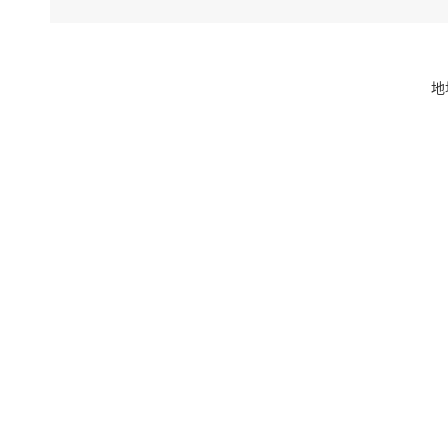
地
岳伟
职务
分工
生实事落
会文物科
图书馆、
意识形态